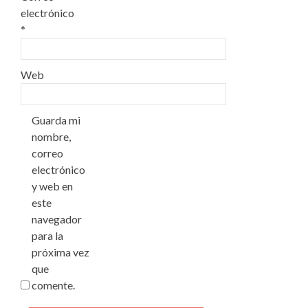
electrónico
*
Web
Guarda mi
nombre,
correo
electrónico
y web en
este
navegador
para la
próxima vez
que
comente.