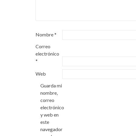
Nombre
*
Correo
electrónico
*
Web
Guarda mi
nombre,
correo
electrónico
y web en
este
navegador