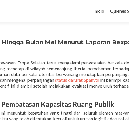
Ir
al
Inicio
Quienes 
contenido
 Hingga Bulan Mei Menurut Laporan Bexpa
 kawasan Eropa Selatan terus mengalami penyesuaian berkala de
yang menetap di wilayah semenanjung Iberia, pemahaman terhada
gkuman data berkala, otoritas berwenang menetapkan perpanjang
tusan mengenai perpanjangan
status darurat Spanyol
ini berimplika
tif ini diambil setelah melakukan evaluasi menyeluruh terhadap
Pembatasan Kapasitas Ruang Publik
ini menuntut kepatuhan yang tinggi dari seluruh elemen masyar
tu yang telah ditentukan, kecuali untuk urusan logistik darurat 