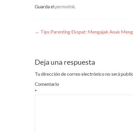
Guarda el
permalink
.
Navegación
←
Tips Parenting Ekspat: Mengajak Anak Menge
de
entradas
Deja una respuesta
Tu dirección de correo electrónico no será publi
Comentario
*