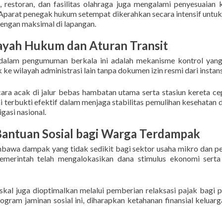
n, restoran, dan fasilitas olahraga juga mengalami penyesuaian
arat penegak hukum setempat dikerahkan secara intensif untuk mel
engan maksimal di lapangan.
layah Hukum dan Aturan Transit
n dalam pengumuman berkala ini adalah mekanisme kontrol yang
 ke wilayah administrasi lain tanpa dokumen izin resmi dari insta
ara acak di jalur bebas hambatan utama serta stasiun kereta 
i terbukti efektif dalam menjaga stabilitas pemulihan kesehata
gasi nasional.
antuan Sosial bagi Warga Terdampak
mbawa dampak yang tidak sedikit bagi sektor usaha mikro dan pel
pemerintah telah mengalokasikan dana stimulus ekonomi sert
fiskal juga dioptimalkan melalui pemberian relaksasi pajak b
ogram jaminan sosial ini, diharapkan ketahanan finansial kelua