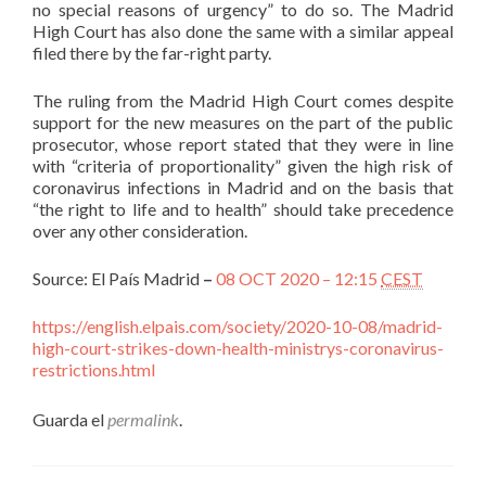
no special reasons of urgency” to do so. The Madrid
High Court has also done the same with a similar appeal
filed there by the far-right party.
The ruling from the Madrid High Court comes despite
support for the new measures on the part of the public
prosecutor, whose report stated that they were in line
with “criteria of proportionality” given the high risk of
coronavirus infections in Madrid and on the basis that
“the right to life and to health” should take precedence
over any other consideration.
Source: El País Madrid
–
08 OCT 2020 – 12:15
CEST
https://english.elpais.com/society/2020-10-08/madrid-
high-court-strikes-down-health-ministrys-coronavirus-
restrictions.html
Guarda el
permalink
.