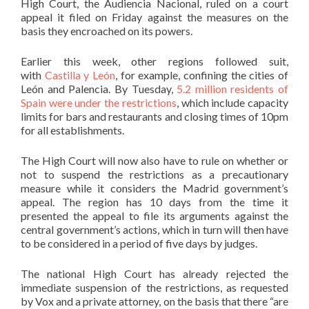
High Court, the Audiencia Nacional, ruled on a court
appeal it filed on Friday against the measures on the
basis they encroached on its powers.
Earlier this week, other regions followed suit,
with
Castilla y León
, for example, confining the cities of
León and Palencia. By Tuesday,
5.2 million residents of
Spain were under the restrictions
, which include capacity
limits for bars and restaurants and closing times of 10pm
for all establishments.
The High Court will now also have to rule on whether or
not to suspend the restrictions as a precautionary
measure while it considers the Madrid government’s
appeal. The region has 10 days from the time it
presented the appeal to file its arguments against the
central government’s actions, which in turn will then have
to be considered in a period of five days by judges.
The national High Court has already rejected the
immediate suspension of the restrictions, as requested
by Vox and a private attorney, on the basis that there “are