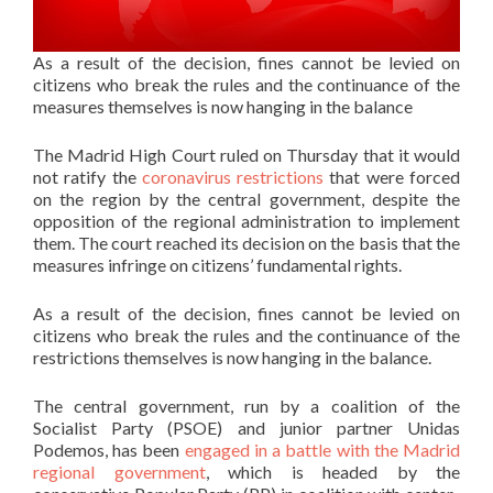
As a result of the decision, fines cannot be levied on
citizens who break the rules and the continuance of the
measures themselves is now hanging in the balance
The Madrid High Court ruled on Thursday that it would
not ratify the
coronavirus restrictions
that were forced
on the region by the central government, despite the
opposition of the regional administration to implement
them. The court reached its decision on the basis that the
measures infringe on citizens’ fundamental rights.
As a result of the decision, fines cannot be levied on
citizens who break the rules and the continuance of the
restrictions themselves is now hanging in the balance.
The central government, run by a coalition of the
Socialist Party (PSOE) and junior partner Unidas
Podemos, has been
engaged in a battle with the Madrid
regional government
, which is headed by the